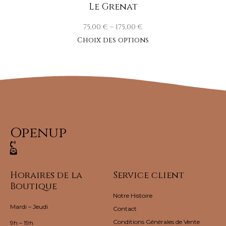
Le Grenat
75,00
€
–
175,00
€
Choix des options
Openup
Horaires de la
Service client
Boutique
Notre Histoire
Mardi – Jeudi
Contact
Conditions Générales de Vente
9h – 19h