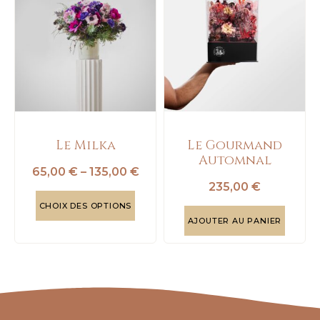
Le Milka
Le Gourmand
Automnal
65,00
€
–
135,00
€
235,00
€
CHOIX DES OPTIONS
AJOUTER AU PANIER